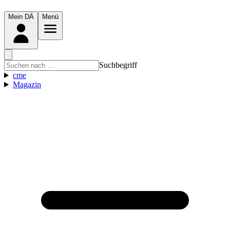
Mein DÄ
Menü
Suchbegriff
cme
Magazin