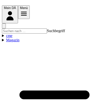
Mein DÄ
Menü
Suchbegriff
cme
Magazin