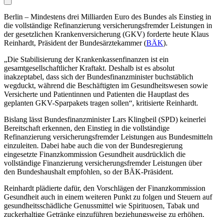
Berlin – Mindestens drei Milliarden Euro des Bundes als Einstieg in
die vollständige Refinanzierung versicherungsfremder Leistungen in
der gesetzlichen Krankenversicherung (GKV) forderte heute Klaus
Reinhardt, Präsident der Bundesärztekammer (
BÄK
).
„Die Stabilisierung der Krankenkassenfinanzen ist ein
gesamtgesellschaftlicher Kraftakt. Deshalb ist es absolut
inakzeptabel, dass sich der Bundesfinanzminister buchstäblich
wegduckt, während die Beschäftigten im Gesundheitswesen sowie
Versicherte und Patientinnen und Patienten die Hauptlast des
geplanten GKV-Sparpakets tragen sollen“, kritisierte Reinhardt.
Bislang lässt Bundesfinanzminister Lars Klingbeil (SPD) keinerlei
Bereitschaft erkennen, den Einstieg in die vollständige
Refinanzierung versicherungsfremder Leistungen aus Bundesmitteln
einzuleiten. Dabei habe auch die von der Bundesregierung
eingesetzte Finanzkommission Gesundheit ausdrücklich die
vollständige Finanzierung versicherungsfremder Leistungen über
den Bundeshaushalt empfohlen, so der BÄK-Präsident.
Reinhardt plädierte dafür, den Vorschlägen der Finanzkommission
Gesundheit auch in einem weiteren Punkt zu folgen und Steuern auf
gesundheitsschädliche Genussmittel wie Spirituosen, Tabak und
zuckerhaltige Getränke einzuführen beziehungsweise zu erhöhen.