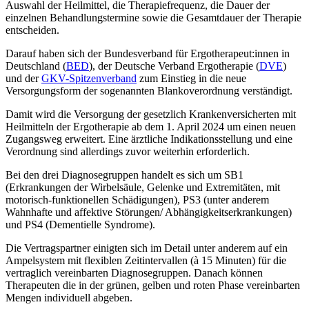
Auswahl der Heilmittel, die Therapiefrequenz, die Dauer der
einzelnen Behand­lungstermine sowie die Gesamtdauer der Therapie
entscheiden.
Darauf haben sich der Bundesverband für Ergotherapeut:innen in
Deutschland (
BED
), der Deutsche Verband Ergotherapie (
DVE
)
und der
GKV-Spitzenverband
zum Einstieg in die neue
Versorgungsform der sogenannten Blankoverordnung verständigt.
Damit wird die Versorgung der gesetzlich Krankenversicherten mit
Heilmitteln der Ergotherapie ab dem 1. April 2024 um einen neuen
Zugangsweg erweitert. Eine ärztliche Indikationsstellung und eine
Verordnung sind aller­dings zuvor weiter­hin erforderlich.
Bei den drei Diagnosegruppen handelt es sich um SB1
(Erkrankungen der Wirbelsäule, Gelenke und Extremi­täten, mit
moto­risch-funktionellen Schädigungen), PS3 (unter anderem
Wahnhafte und affektive Störungen/ Abhängigkeits­erkrankungen)
und PS4 (Dementielle Syndrome).
Die Vertragspartner einigten sich im Detail unter anderem auf ein
Ampelsystem mit flexiblen Zeitintervallen (à 15 Minu­ten) für die
vertraglich vereinbarten Diagnosegruppen. Danach können
Therapeuten die in der grü­nen, gelben und roten Phase vereinbarten
Mengen indi­viduell abgeben.