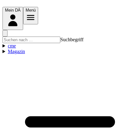
Mein DÄ
Menü
Suchbegriff
cme
Magazin