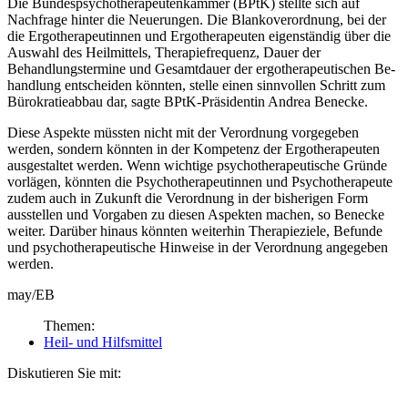
Die Bundespsychotherapeutenkammer (BPtK) stellte sich auf
Nachfrage hinter die Neuerungen. Die Blanko­ver­ordnung, bei der
die Ergotherapeutinnen und Ergotherapeuten eigenständig über die
Auswahl des Heil­mittels, Therapiefrequenz, Dauer der
Behandlungstermine und Gesamtdauer der ergotherapeutischen Be­
hand­lung entscheiden könnten, stelle einen sinnvollen Schritt zum
Bürokratieabbau dar, sagte BPtK-Präsi­dentin Andrea Benecke.
Diese Aspekte müssten nicht mit der Verordnung vorgegeben
werden, sondern könnten in der Kompetenz der Ergotherapeuten
ausgestaltet werden. Wenn wichtige psychotherapeutische Gründe
vorlägen, könnten die Psychotherapeutinnen und Psychotherapeute
zudem auch in Zukunft die Verordnung in der bisherigen Form
ausstellen und Vorgaben zu diesen Aspekten machen, so Benecke
weiter. Darüber hinaus könnten weiterhin Therapieziele, Befunde
und psychotherapeutische Hinweise in der Verord­nung angegeben
werden.
may/EB
Themen:
Heil- und Hilfsmittel
Diskutieren Sie mit: