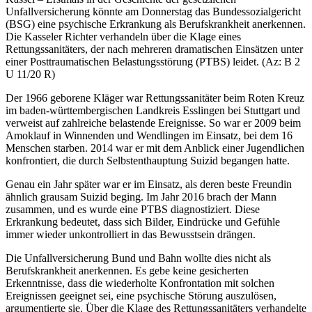
Unfallversicherung könnte am Donnerstag das Bundessozialgericht
(BSG) eine psychische Erkrankung als Berufskrankheit anerkennen.
Die Kasseler Richter verhandeln über die Klage eines
Rettungssanitäters, der nach mehreren dramatischen Einsätzen unter
einer Posttraumatischen Belastungsstörung (PTBS) leidet. (Az: B 2
U 11/20 R)
Der 1966 geborene Kläger war Rettungssanitäter beim Roten Kreuz
im baden-württembergischen Landkreis Esslingen bei Stuttgart und
verweist auf zahlreiche belastende Ereignisse. So war er 2009 beim
Amoklauf in Winnenden und Wendlingen im Einsatz, bei dem 16
Menschen starben. 2014 war er mit dem Anblick einer Jugendlichen
konfrontiert, die durch Selbstenthauptung Suizid begangen hatte.
Genau ein Jahr später war er im Einsatz, als deren beste Freundin
ähnlich grausam Suizid beging. Im Jahr 2016 brach der Mann
zusammen, und es wurde eine PTBS diagnostiziert. Diese
Erkrankung bedeutet, dass sich Bilder, Eindrücke und Gefühle
immer wieder unkontrolliert in das Bewusstsein drängen.
Die Unfallversicherung Bund und Bahn wollte dies nicht als
Berufskrankheit anerkennen. Es gebe keine gesicherten
Erkenntnisse, dass die wiederholte Konfrontation mit solchen
Ereignissen geeignet sei, eine psychische Störung auszulösen,
argumentierte sie. Über die Klage des Rettungssanitäters verhandelte