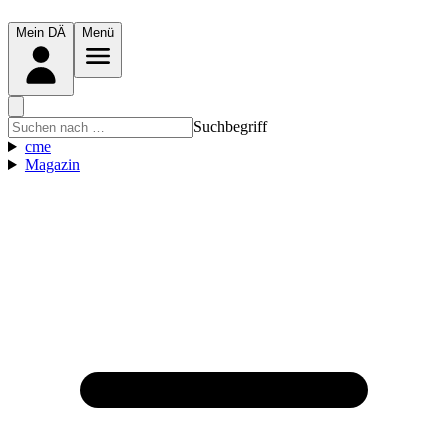
Mein DÄ
Menü
Suchbegriff
cme
Magazin