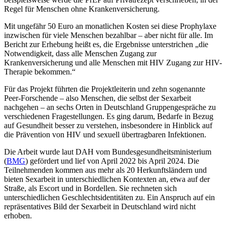
Regel für Menschen ohne Krankenversicherung.
Mit ungefähr 50 Euro an monatlichen Kosten sei diese Prophylaxe
inzwischen für viele Menschen bezahlbar – aber nicht für alle. Im
Bericht zur Erhebung heißt es, die Ergebnisse unterstrichen „die
Notwendigkeit, dass alle Menschen Zugang zur
Krankenversicherung und alle Menschen mit HIV Zugang zur HIV-
Therapie bekommen.“
Für das Projekt führten die Projektleiterin und zehn sogenannte
Peer-Forschende – also Menschen, die selbst der Sexarbeit
nachgehen – an sechs Orten in Deutschland Gruppengespräche zu
verschiedenen Fragestellun­gen. Es ging darum, Bedarfe in Bezug
auf Gesundheit besser zu verstehen, insbesondere in Hinblick auf
die Prä­ven­tion von HIV und sexuell übertragbaren Infektionen.
Die Arbeit wurde laut DAH vom Bundesgesundheitsministerium
(
BMG
) gefördert und lief von April 2022 bis April 2024. Die
Teilnehmenden kommen aus mehr als 20 Herkunftsländern und
bieten Sexarbeit in unterschiedli­chen Kontexten an, etwa auf der
Straße, als Escort und in Bordellen. Sie rechneten sich
unterschiedlichen Geschlechtsidentitäten zu. Ein Anspruch auf ein
repräsentatives Bild der Sexarbeit in Deutschland wird nicht
erhoben.