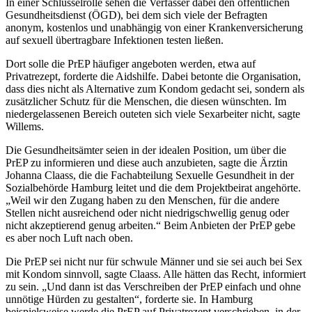
In einer Schlüsselrolle sehen die Verfasser dabei den öffentlichen
Gesundheitsdienst (ÖGD), bei dem sich viele der Befragten
anonym, kostenlos und unabhängig von einer Krankenversicherung
auf sexuell übertrag­bare Infektionen testen ließen.
Dort solle die PrEP häufiger angeboten werden, etwa auf
Privatrezept, forderte die Aidshilfe. Dabei betonte die Organisation,
dass dies nicht als Alternative zum Kondom gedacht sei, sondern als
zusätzlicher Schutz für die Menschen, die diesen wünschten. Im
niedergelassenen Bereich outeten sich viele Sexarbeiter nicht, sagte
Willems.
Die Gesundheitsämter seien in der idealen Position, um über die
PrEP zu informieren und diese auch anzu­bieten, sagte die Ärztin
Johanna Claass, die die Fachabteilung Sexuelle Gesundheit in der
Sozialbehörde Hamburg leitet und die dem Projektbeirat angehörte.
„Weil wir den Zugang haben zu den Menschen, für die andere
Stellen nicht ausreichend oder nicht niedrigschwellig genug oder
nicht akzeptierend genug arbeiten.“ Beim Anbieten der PrEP gebe
es aber noch Luft nach oben.
Die PrEP sei nicht nur für schwule Männer und sie sei auch bei Sex
mit Kondom sinnvoll, sagte Claass. Alle hätten das Recht, informiert
zu sein. „Und dann ist das Verschreiben der PrEP einfach und ohne
unnötige Hürden zu gestalten“, forderte sie. In Hamburg
beispielsweise werde die PrEP auf Privatrezept verschrieben, in der