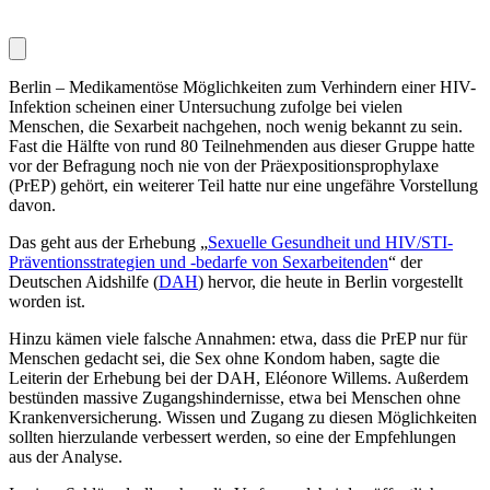
Berlin – Medikamentöse Möglichkeiten zum Verhindern einer HIV-
Infektion scheinen einer Untersuchung zufolge bei vielen
Menschen, die Sexarbeit nachgehen, noch wenig bekannt zu sein.
Fast die Hälfte von rund 80 Teilnehmenden aus dieser Gruppe hatte
vor der Befragung noch nie von der Präexpositionsprophylaxe
(PrEP) gehört, ein weiterer Teil hatte nur eine ungefähre Vorstellung
davon.
Das geht aus der Erhebung „
Sexuelle Gesundheit und HIV/STI-
Präventionsstrategien und -bedarfe von Sexarbeitenden
“ der
Deutschen Aidshilfe (
DAH
) hervor, die heute in Berlin vorgestellt
worden ist.
Hinzu kämen viele falsche Annahmen: etwa, dass die PrEP nur für
Menschen gedacht sei, die Sex ohne Kon­dom haben, sagte die
Leiterin der Erhebung bei der DAH, Eléonore Willems. Außerdem
bestünden massive Zugangshindernisse, etwa bei Menschen ohne
Krankenversicherung. Wissen und Zugang zu diesen Möglich­keiten
sollten hierzulande verbessert werden, so eine der Empfehlungen
aus der Analyse.