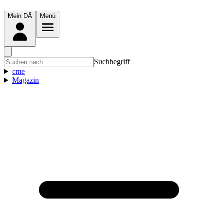
Mein DÄ
Menü
Suchbegriff
cme
Magazin