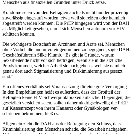
Menschen aus finanziellen Gründen unter Druck setze.
Kondome seien von den Befragten auch als nicht hundertprozentig
zuverlässig eingestuft worden, etwa weil sie reißen oder heimlich
abgestreift werden könnten. Die PrEP hingegen wird von der DAH
als Möglichkeit gesehen, damit sich Menschen autonom vor HIV
schützen können.
Die wichtigeste Botschaft an Ärztinnen und Ärzte sei, Menschen
ohne Vorbehalte und unvoreingenommen zu begegnen, sagte DAH-
Geschäftsführerin Silke Klumb. „Es gibt ja Gründe, warum
Sexarbeitende nicht vor sich hertragen, wenn sie in die ärztliche
Praxis kommen, welcher Arbeit sie nachgehen – weil sie nämlich
genau dort auch Stigmatisierung und Diskiminierung ausgesetzt
sind.“
Ein offenes Verhältnis sei Voraussetzung für eine gute Versorgung.
In den Empfehlungen heißt es außerdem, dass der Großteil der
Befragten keine HIV-Schwerpunktpraxen aufsuche. Diejenigen, die
gesetzlich versichert seien, sollten daher niedrigschwellig die PrEP
auf Kassenrezept von ihrem Hausarzt oder Gynäkologen ver­
schrieben bekommen, hieß es.
Allgemein zieht die DAH aus der Befragung den Schluss, dass
Kriminialisierung den Menschen schade, die Sexarbeit nachgehen.