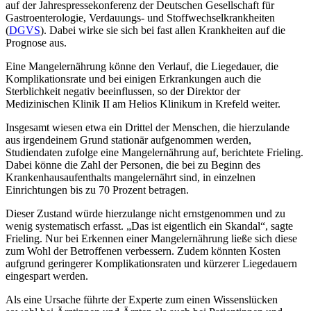
auf der Jahrespressekonferenz der Deutschen Gesellschaft für
Gastroenterologie, Verdauungs- und Stoffwechselkrankheiten
(
DGVS
). Dabei wirke sie sich bei fast allen Krankheiten auf die
Prognose aus.
Eine Mangelernährung könne den Verlauf, die Liegedauer, die
Komplikationsrate und bei einigen Erkrankungen auch die
Sterblichkeit negativ beeinflussen, so der Direktor der
Medizinischen Klinik II am Helios Klinikum in Krefeld weiter.
Insgesamt wiesen etwa ein Drittel der Menschen, die hierzulande
aus irgendeinem Grund stationär aufgenommen werden,
Studiendaten zufolge eine Mangelernährung auf, berichtete Frieling.
Dabei könne die Zahl der Personen, die bei zu Beginn des
Krankenhausaufenthalts mangelernährt sind, in einzelnen
Einrichtungen bis zu 70 Prozent betragen.
Dieser Zustand würde hierzulange nicht ernstgenommen und zu
wenig systematisch erfasst. „Das ist eigentlich ein Skandal“, sagte
Frieling. Nur bei Erkennen einer Mangelernährung ließe sich diese
zum Wohl der Betroffenen verbessern. Zudem könnten Kosten
aufgrund geringerer Komplikationsraten und kürzerer Liegedauern
eingespart werden.
Als eine Ursache führte der Experte zum einen Wissenslücken