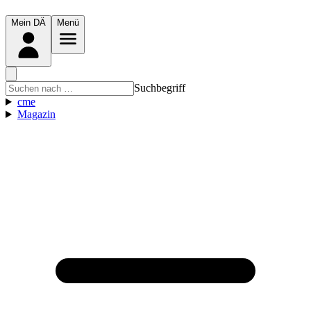
Mein DÄ
Menü
Suchbegriff
cme
Magazin