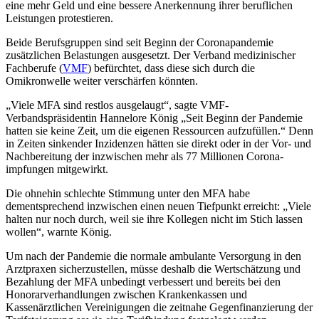
eine mehr Geld und eine bessere Anerkennung ihrer beruflichen
Leis­tungen protestieren.
Beide Berufsgruppen sind seit Beginn der Coronapandemie
zusätzlichen Belas­tungen ausgesetzt. Der Verband medizinischer
Fachberufe (
VMF
) befürchtet, dass diese sich durch die
Omikronwelle weiter ver­schärfen könnten.
„Viele MFA sind restlos ausgelaugt“, sagte VMF-
Verbandspräsidentin Hannelore König „Seit Beginn der Pandemie
hatten sie keine Zeit, um die eigenen Ressourcen aufzufüllen.“ Denn
in Zeiten sinkender In­zidenzen hätten sie direkt oder in der Vor- und
Nachbereitung der inzwischen mehr als 77 Millionen Corona­
impfungen mitgewirkt.
Die ohnehin schlechte Stimmung unter den MFA habe
dementsprechend inzwischen einen neuen Tiefpunkt erreicht: „Viele
halten nur noch durch, weil sie ihre Kollegen nicht im Stich lassen
wollen“, warnte König.
Um nach der Pandemie die normale ambulante Versorgung in den
Arztpraxen sicherzu­stellen, müsse deshalb die Wertschätzung und
Bezahlung der MFA unbedingt verbessert und bereits bei den
Honorar­verhandlungen zwischen Krankenkassen und
Kassenärztlichen Vereinigungen die zeitnahe Gegenfi­nanzierung der