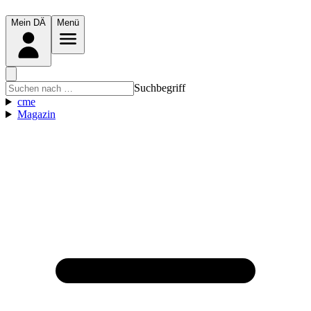
Mein DÄ
Menü
Suchbegriff
cme
Magazin