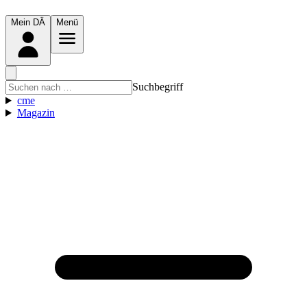
Mein DÄ
Menü
Suchbegriff
cme
Magazin