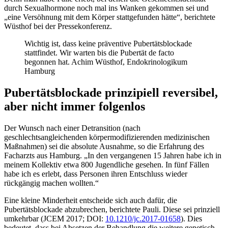
durch Sexualhormone noch mal ins Wanken gekommen sei und
„eine Versöhnung mit dem Körper stattgefunden hätte“, berichtete
Wüsthof bei der Presse­konferenz.
Wichtig ist, dass keine präventive Pubertätsblockade
stattfindet. Wir warten bis die Pubertät de facto
begonnen hat. Achim Wüsthof, Endokrinologikum
Hamburg
Pubertätsblockade prinzipiell reversibel,
aber nicht immer folgenlos
Der Wunsch nach einer Detransition (nach
geschlechtsangleichenden körpermodifizierenden medizinischen
Maßnahmen) sei die absolute Ausnahme, so die Erfahrung des
Facharzts aus Hamburg. „In den vergangenen 15 Jahren habe ich in
meinem Kollektiv etwa 800 Jugendliche gesehen. In fünf Fällen
habe ich es erlebt, dass Personen ihren Entschluss wieder
rückgängig machen wollten.“
Eine kleine Minderheit entscheide sich auch dafür, die
Pubertätsblockade abzubrechen, berichtete Pauli. Diese sei prinziell
umkehrbar (
JCEM
2017; DOI:
10.1210/jc.2017-01658
). Dies
bedeutet, dass bei Absetzen der Be­handlung die weitere genetisch