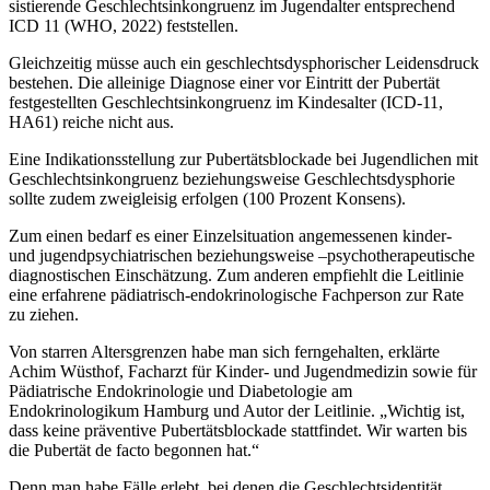
sistierende Geschlechtsinkongruenz im Jugend­alter entsprechend
ICD 11 (WHO, 2022) fest­stellen.
Gleichzeitig müsse auch ein geschlechtsdysphori­scher Leidensdruck
bestehen. Die alleinige Diag­nose einer vor Eintritt der Pubertät
festgestellten Geschlechtsinkongruenz im Kindesalter (ICD-11,
HA61) reiche nicht aus.
Eine Indikationsstellung zur Pubertätsblockade bei Jugendlichen mit
Geschlechtsinkongruenz be­ziehungsweise Geschlechtsdysphorie
sollte zudem zweigleisig erfolgen (100 Prozent Konsens).
Zum einen bedarf es einer Einzelsituation ange­messe­nen kinder-
und jugendpsychiatrischen be­zie­hungsweise –psychotherapeutische
diagnosti­schen Einschätzung. Zum anderen empfiehlt die Leitlinie
eine erfahrene pädiatrisch-endokrinologische Fachperson zur Rate
zu ziehen.
Von starren Altersgrenzen habe man sich ferngehalten, erklärte
Achim Wüsthof, Facharzt für Kinder- und Jugendmedizin sowie für
Pädiatrische Endokrinologie und Diabetologie am
Endokrinologikum Hamburg und Autor der Leitlinie. „Wichtig ist,
dass keine präventive Pubertätsblockade stattfindet. Wir warten bis
die Pubertät de facto begonnen hat.“
Denn man habe Fälle erlebt, bei denen die Geschlechtsidentität