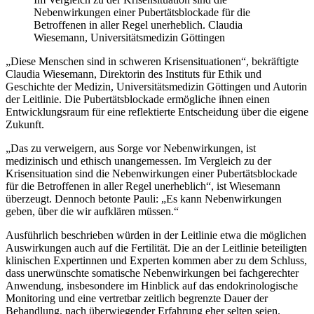
Nebenwirkungen einer Pubertätsblockade für die
Betroffenen in aller Regel unerheblich. Claudia
Wiesemann, Universitätsmedizin Göttingen
„Diese Menschen sind in schweren Krisensituationen“, bekräftigte
Claudia Wiesemann, Direktorin des Instituts für Ethik und
Geschichte der Medizin, Universitätsmedizin Göttingen und Autorin
der Leitlinie. Die Pubertäts­blockade ermögliche ihnen einen
Entwicklungsraum für eine reflektierte Entscheidung über die eigene
Zu­kunft.
„Das zu verweigern, aus Sorge vor Nebenwirkungen, ist
medizinisch und ethisch unangemessen. Im Vergleich zu der
Krisensituation sind die Nebenwirkungen einer Pubertätsblockade
für die Betroffenen in aller Regel unerheblich“, ist Wiesemann
überzeugt. Dennoch betonte Pauli: „Es kann Nebenwirkungen
geben, über die wir aufklären müssen.“
Ausführlich beschrieben würden in der Leitlinie etwa die möglichen
Auswirkungen auch auf die Fertilität. Die an der Leitlinie beteiligten
klinischen Expertinnen und Experten kommen aber zu dem Schluss,
dass uner­wünschte somatische Nebenwirkungen bei fachgerechter
Anwendung, insbesondere im Hinblick auf das en­dokrinologische
Monitoring und eine vertretbar zeitlich begrenzte Dauer der
Behandlung, nach überwiegen­der Erfahrung eher selten seien.