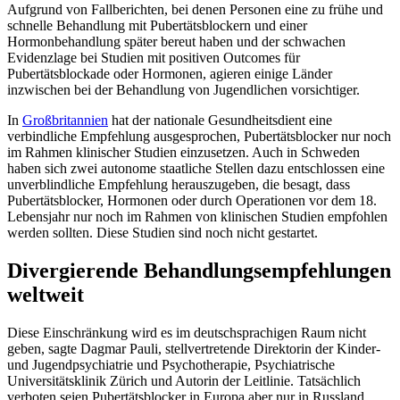
Aufgrund von Fallberichten, bei denen Personen eine zu frühe und
schnelle Behandlung mit Pubertätsblo­ckern und einer
Hormonbehandlung später bereut haben und der schwachen
Evidenzlage bei Studien mit positiven Outcomes für
Pubertätsblockade oder Hormonen, agieren einige Länder
inzwischen bei der Be­handlung von Jugendlichen vorsichtiger.
In
Großbritannien
hat der nationale Gesundheitsdient eine
verbindliche Empfehlung ausgesprochen, Puber­tätsblocker nur noch
im Rahmen klinischer Studien einzusetzen. Auch in Schweden
haben sich zwei autono­me staatliche Stellen dazu entschlossen eine
unverblindliche Empfehlung herauszugeben, die besagt, dass
Pubertätsblocker, Hormonen oder durch Operationen vor dem 18.
Lebensjahr nur noch im Rahmen von klinischen Studien empfohlen
werden sollten. Diese Studien sind noch nicht gestartet.
Divergierende Behandlungsempfehlungen
weltweit
Diese Einschränkung wird es im deutschsprachigen Raum nicht
geben, sagte Dagmar Pauli, stellvertretende Direktorin der Kinder-
und Jugendpsychiatrie und Psychotherapie, Psychiatrische
Universitätsklinik Zürich und Autorin der Leitlinie. Tatsächlich
verboten seien Pubertätsblocker in Europa aber nur in Russland,