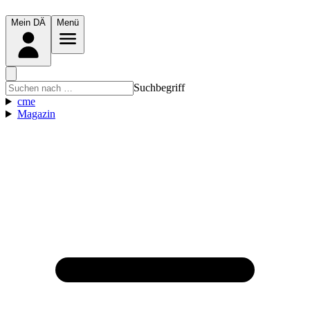
Mein DÄ
Menü
Suchbegriff
cme
Magazin