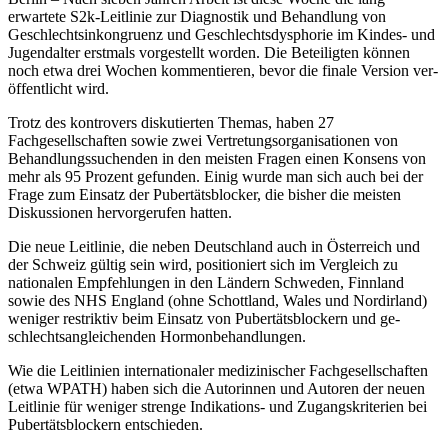
erwartete S2k-Leitlinie zur Diagnostik und Be­handlung von
Geschlechtsinkongruenz und Geschlechtsdysphorie im Kindes- und
Jugendalter erstmals vor­gestellt worden. Die Beteiligten können
noch etwa drei Wochen kommentieren, bevor die finale Version ver­
öffentlicht wird.
Trotz des kontrovers diskutierten Themas, haben 27
Fachgesellschaften sowie zwei Vertretungsorganisationen von
Behandlungssuchenden in den meisten Fragen einen Konsens von
mehr als 95 Prozent gefunden. Einig wurde man sich auch bei der
Frage zum Einsatz der Pubertätsblocker, die bisher die meisten
Diskussionen hervorgerufen hatten.
Die neue Leitlinie, die neben Deutschland auch in Österreich und
der Schweiz gültig sein wird, positioniert sich im Vergleich zu
nationalen Empfehlungen in den Ländern Schweden, Finnland
sowie des NHS England (ohne Schottland, Wales und Nordirland)
weniger restriktiv beim Einsatz von Pubertätsblockern und ge­
schlechtsangleichenden Hormonbehandlungen.
Wie die Leitlinien internationaler medizinischer Fachgesellschaften
(etwa WPATH) haben sich die Autorinnen und Autoren der neuen
Leitlinie für weniger strenge Indikations- und Zugangskriterien bei
Pubertätsblockern entschieden.