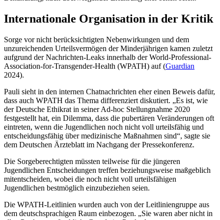
Internationale Organisation in der Kritik
Sorge vor nicht berücksichtigten Nebenwirkungen und dem
unzureichenden Urteilsvermögen der Minderjäh­ri­gen kamen zuletzt
aufgrund der Nachrichten-Leaks innerhalb der World-Professional-
Association-for-Trans­gender-Health (WPATH) auf (
Guardian
2024).
Pauli sieht in den internen Chatnachrichten eher einen Beweis dafür,
dass auch WPATH das Thema differen­ziert diskutiert. „Es ist, wie
der Deutsche Ethikrat in seiner Ad-hoc Stellungnahme 2020
festgestellt hat, ein Dilemma, dass die pubertären Veränderungen oft
eintreten, wenn die Jugendlichen noch nicht voll urteils­fähig und
entscheidungsfähig über medizinische Maßnahmen sind“, sagte sie
dem
Deutschen Ärzteblatt
im Nachgang der Pressekonferenz.
Die Sorgeberechtigten müssten teilweise für die jüngeren
Jugendlichen Entscheidungen treffen bezie­hungs­weise maßgeblich
mitentscheiden, wobei die noch nicht voll urteilsfähigen
Jugendlichen bestmöglich einzu­beziehen seien.
Die WPATH-Leitlinien wurden auch von der Leitliniengruppe aus
dem deutschsprachigen Raum einbezogen. „Sie waren aber nicht in