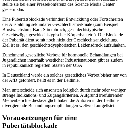
stellte sie bei einer Pressekonferenz des Science Media Center
gestern klar.
Eine Pubertätsblockade verhindert Entwicklung oder Fortschreiten
der Ausbildung sekundärer Geschlechtsmerkmale (zum Beispiel
Brustwachstum, Bart, Stimmbruch, geschlechtstypische
Gesichtszüge, geschlechtstypischer Körperbau etc.). Die Blockade
der Pubertät dient somit noch nicht der Geschlechtsangleichung.
Ziel ist es, den geschlechtsdysphorischen Leidensdruck aufzuhalten.
Zunehmend gesetzliche Verbote für hormonelle Behandlungen bei
Jugendlichen innerhalb westli­cher Industrienationen gibt es zudem
in republi­kanisch regierten Staaten der USA.
In Deutschland werde ein solches gesetzliches Verbot bisher nur von
der AfD gefordert, heißt es in der Leitlinie.
Man unterscheide sich ansonsten lediglich durch mehr oder weniger
strenge Indikations- und Zu­gangskriterien. Aufgrund irreführender
Medienbe­richte diesbezüglich haben die Autoren in der Leit­linie
divergierende Behandlungsempfeh­lungen weltweit aufgelistet.
Voraussetzungen für eine
Pubertätsblockade