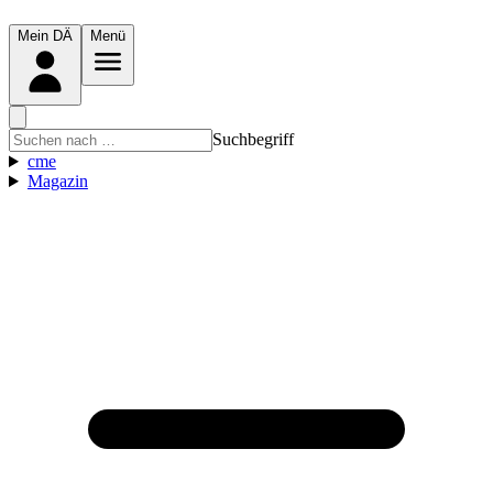
Mein DÄ
Menü
Suchbegriff
cme
Magazin