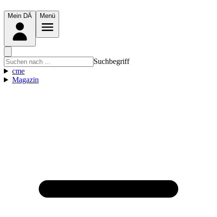
Mein DÄ
Menü
Suchbegriff
cme
Magazin