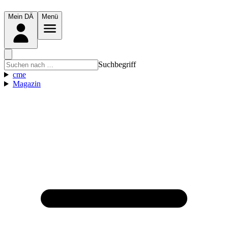
Mein DÄ
Menü
Suchbegriff
cme
Magazin