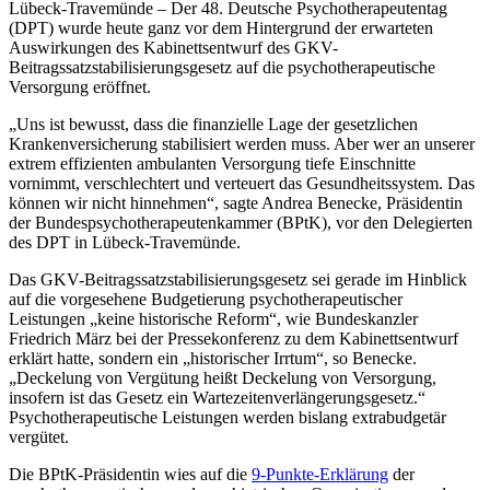
Lübeck-Travemünde – Der 48. Deutsche Psychotherapeutentag
(DPT) wurde heute ganz vor dem Hintergrund der erwarteten
Auswirkungen des Kabinettsentwurf des GKV-
Beitragssatzstabilisierungsgesetz auf die psychotherapeutische
Versorgung eröffnet.
„Uns ist bewusst, dass die finanzielle Lage der gesetzlichen
Krankenversicherung stabilisiert werden muss. Aber wer an unserer
extrem effizienten ambulanten Versorgung tiefe Einschnitte
vornimmt, verschlechtert und verteuert das Gesundheitssystem. Das
können wir nicht hinnehmen“, sagte Andrea Benecke, Präsidentin
der Bundespsychotherapeutenkammer (BPtK), vor den Delegierten
des DPT in Lübeck-Travemünde.
Das GKV-Beitragssatzstabilisierungsgesetz sei gerade im Hinblick
auf die vorgesehene Budgetierung psychotherapeutischer
Leistungen „keine historische Reform“, wie Bundeskanzler
Friedrich März bei der Pressekonferenz zu dem Kabinettsentwurf
erklärt hatte, sondern ein „historischer Irrtum“, so Benecke.
„Deckelung von Vergütung heißt Deckelung von Versorgung,
insofern ist das Gesetz ein Wartezeitenverlängerungsgesetz.“
Psychotherapeutische Leistungen werden bislang extrabudgetär
vergütet.
Die BPtK-Präsidentin wies auf die
9-Punkte-Erklärung
der