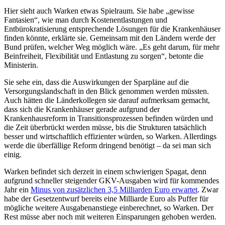
Hier sieht auch Warken etwas Spielraum. Sie habe „gewisse
Fantasien“, wie man durch Kostenentlastungen und
Entbürokratisierung entsprechende Lösungen für die Krankenhäuser
finden könnte, erklärte sie. Gemeinsam mit den Ländern werde der
Bund prüfen, welcher Weg möglich wäre. „Es geht darum, für mehr
Beinfreiheit, Flexibilität und Entlastung zu sorgen“, betonte die
Ministerin.
Sie sehe ein, dass die Auswirkungen der Sparpläne auf die
Versorgungslandschaft in den Blick genommen werden müssten.
Auch hätten die Länderkollegen sie darauf aufmerksam gemacht,
dass sich die Krankenhäuser gerade aufgrund der
Krankenhausreform in Transitionsprozessen befinden würden und
die Zeit überbrückt werden müsse, bis die Strukturen tatsächlich
besser und wirtschaftlich effizienter würden, so Warken. Allerdings
werde die überfällige Reform dringend benötigt – da sei man sich
einig.
Warken befindet sich derzeit in einem schwierigen Spagat, denn
aufgrund schneller steigender GKV-Ausgaben wird für kommendes
Jahr ein
Minus von zusätzlichen 3,5 Milliarden Euro erwartet
. Zwar
habe der Gesetzentwurf bereits eine Milliarde Euro als Puffer für
mögliche weitere Ausgabenanstiege einberechnet, so Warken. Der
Rest müsse aber noch mit weiteren Einsparungen gehoben werden.