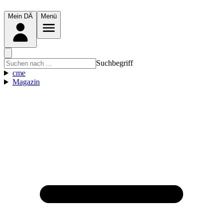
Mein DÄ
Menü
Suchbegriff
cme
Magazin