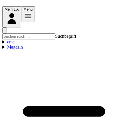
Mein DÄ
Menü
Suchbegriff
cme
Magazin