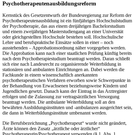
Psychotherapeutenausbildungsreform
Kernstück des Gesetzentwurfs der Bundesregierung zur Reform der
Psychotherapeutenaus­bildung ist ein fünfjähriges Hochschulstudium
der Psychotherapie, das aus einem dreijäh­rigen Bachelorstudium
und einem zweijährigen Masterstudiengang an einer Universität
oder gleichgestellten Hochschule bestehen soll. Hochschulische
Lehre und berufsprak­ti­sche Einsätze sollen in einer – noch
ausstehenden – Approbationsordnung näher vorgege­ben werden.
Die Approbation kann nach einer staatlichen Prüfung künftig bereits
nach dem Psychotherapiestudium beantragt werden. Daran schließt
sich eine nach Landesrecht zu organisierende Weiterbildung in
stationären und ambulanten Einrichtungen an. Dabei werden die
Fachkunde in einem wissenschaftlich anerkannten
psychotherapeutischen Ver­fahren erworben sowie Schwerpunkte in
der Behandlung von Erwachsenen beziehungs­weise Kindern und
Jugendlichen gesetzt. Danach kann der Eintrag in das Arztregister
er­folgen und die Zulassung zur vertragsärztlichen Versorgung
beantragt werden. Die ambu­lante Weiterbildung soll an den
bewährten Ausbildungsinstituten und -ambulanzen ausge­richtet sein,
die dann in Weiterbildungsinstitute umbenannt werden.
Die Berufsbezeichnung „Psychotherapeut“ wurde nicht geändert,
Ärzte können den Zu­satz „ärztliche oder ärztlicher“
Psychotherapeutin/Psychotherapeut verwenden (§ 1, Abs. 1