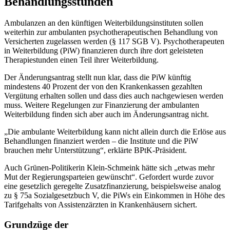
Behandlungsstunden
Ambulanzen an den künftigen Weiterbildungsinstituten sollen
weiterhin zur ambulanten psychotherapeutischen Behandlung von
Versicherten zugelassen werden (§ 117 SGB V). Psychotherapeuten
in Weiterbildung (PiW) finanzieren durch ihre dort geleisteten
Thera­pie­­stunden einen Teil ihrer Weiterbildung.
Der Änderungsantrag stellt nun klar, dass die PiW künftig
mindestens 40 Prozent der von den Krankenkassen gezahlten
Vergütung erhalten sollen und dass dies auch nachgewie­sen werden
muss. Weitere Regelungen zur Finanzierung der ambulanten
Weiterbildung finden sich aber auch im Änderungsantrag nicht.
„Die ambulante Weiterbildung kann nicht allein durch die Erlöse aus
Behandlungen finanziert werden – die Institute und die PiW
brauchen mehr Unterstützung“, erklärte BPtK-Präsident.
Auch Grünen-Politikerin Klein-Schmeink hätte sich „etwas mehr
Mut der Regierungspar­teien gewünscht“. Gefordert wurde zuvor
eine gesetzlich geregelte Zusatzfinanzierung, beispielsweise analog
zu § 75a Sozialgesetzbuch V, die PiWs ein Einkommen in Höhe des
Tarifgehalts von Assistenzärzten in Krankenhäusern sichert.
Grundzüge der