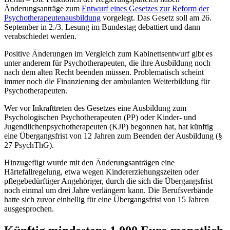
Änderungsanträge zum
Entwurf eines Gesetzes zur Reform der
Psychotherapeutenausbildung
vorgelegt. Das Gesetz soll am 26.
September in 2./3. Lesung im Bundestag debattiert und dann
verabschiedet wer­den.
Positive Änderungen im Vergleich zum Kabinettsentwurf gibt es
unter anderem für Psychotherapeuten, die ihre Ausbildung noch
nach dem alten Recht beenden müssen. Proble­matisch scheint
immer noch die Finanzierung der ambulanten Weiterbildung für
Psycho­therapeuten.
Wer vor Inkrafttreten des Gesetzes eine Ausbildung zum
Psychologischen Psychothera­peuten (PP) oder Kinder- und
Jugendlichenpsychotherapeuten (KJP) begonnen hat, hat künftig
eine Übergangsfrist von 12 Jahren zum Beenden der Ausbildung (§
27 PsychThG).
Hinzugefügt wurde mit den Änderungsanträgen eine
Härtefallregelung, etwa wegen Kin­dererziehungszeiten oder
pflegebedürftiger Angehöriger, durch die sich die Übergangs­frist
noch einmal um drei Jahre verlängern kann. Die Berufsverbände
hatte sich zuvor einhellig für eine Übergangsfrist von 15 Jahren
ausgesprochen.