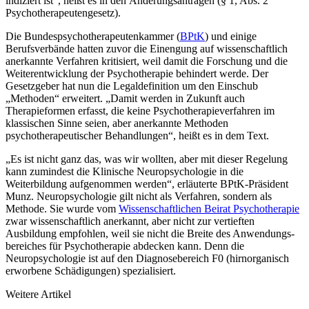
indiziert ist“, heißt es in den Änderungsanträgen (§ 1, Abs. 2
Psychotherapeu­ten­gesetz).
Die Bundespsychotherapeutenkammer (
BPtK
) und einige
Berufsverbände hatten zuvor die Einengung auf wissenschaftlich
anerkannte Verfahren kritisiert, weil damit die Forschung und die
Weiterentwicklung der Psychotherapie behindert werde. Der
Gesetzgeber hat nun die Legaldefinition um den Einschub
„Methoden“ erweitert. „Damit werden in Zukunft auch
Therapieformen erfasst, die keine Psychotherapieverfahren im
klassischen Sinne seien, aber anerkannte Methoden
psychotherapeutischer Behandlungen“, heißt es in dem Text.
„Es ist nicht ganz das, was wir wollten, aber mit dieser Regelung
kann zumindest die Klinische Neuropsychologie in die
Weiterbildung aufgenommen werden“, erläuterte BPtK-Präsident
Munz. Neuropsychologie gilt nicht als Verfahren, sondern als
Methode. Sie wurde vom
Wissenschaftlichen Beirat Psychotherapie
zwar wissenschaftlich anerkannt, aber nicht zur vertieften
Ausbildung empfohlen, weil sie nicht die Breite des Anwen­dungs­
bereiches für Psychotherapie abdecken kann. Denn die
Neuropsychologie ist auf den Diagnosebereich F0 (hirnorganisch
erworbene Schädigungen) spezialisiert.
Weitere Artikel