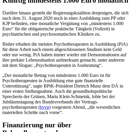
Künftig mindestens 1.000 Euro monatlich
Darüber hinaus gesteht die Regierungskoalition denjenigen, die sich
nach dem 31. Au­gust 2020 noch in einer Ausbildung zum PP oder
KJP befinden, eine monatliche Vergü­tung von „mindestens 1.000
Euro“ für die obligatorische praktische Tätigkeit (Vollzeit) in
psychiatrischen und psychosomatischen Kliniken zu.
Bisher erhalten die meisten Psychotherapeuten in Ausbildung (PiA)
für diese Arbeit nach einem abgeschlossenen Studium kein Geld
oder nur wenig. PiA haben immer wieder mit Demonstrationen auf
ihre prekäre Lebenssituation aufmerksam gemacht, unter anderem
mit dem Slogan: „Psychotherapeuten in Ausbeutung“.
„Der monatliche Betrag von mindestens 1.000 Euro ist für
Psychotherapeuten in Ausbil­dung eine gute finanzielle
Unterstützung“, sagte BPtK-Präsident Dietrich Munz dem
DÄ
in
einer ersten Stellungnahme. Auch die gesundheitspolitische
Sprecherin der Grünen, Maria Klein-Schmeink, lobte bei der
Jubiläumstagung des Bundesverbands der Vertrags­
psychotherapeuten (
bvvp
) vorgestern Abend, „die wesentlichen
materiellen Schritte nach vorne“.
Finanzierung nur über