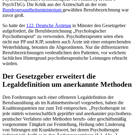
PsychThG). Die Kritik aus der Ärzteschaft an der vom
Bundesgesundheitsministerium
gewählten Berufsbezeichnung war
zuvor groß.
So hatte der
122. Deutsche Ärztetag
in Münster den Gesetzgeber
aufgefordert, die Berufsbezeichnung „Psychologischer
Psychotherapeut“ zu verwenden. Psychotherapeuten seien eben
nicht nur PP und KJP, sondern auch Ärzte mit einer entsprechenden
Weiterbildung, betonten die Abgeordneten. Nur die differenzierten
Berufsbezeichnungen verdeutlichten den Patienten, vor welchem
fachlichen Hintergrund psychotherapeutische Leistungen erbracht
würden.
Der Gesetzgeber erweitert die
Legaldefinition um anerkannte Methoden
Den Forderungen nach einer offeneren Legaldefinition der
Berufsausübung als im Kabi­nettsentwurf vorgesehen, haben die
Koalitionsparteien nur zum Teil entsprochen. „Psy­chotherapie ist
jede mittels wissenschaftlich geprüfter und anerkannter psychothera­
peu­tischer Verfahren oder Methoden berufs- oder geschäftsmäßig
vorgenomme Tätigkeit zur Feststellung, Heilung oder Linderung
von Störungen mit Krankheitswert, bei denen Psy­chotherapie