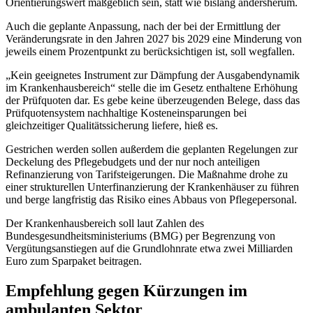
Orientierungswert maßgeblich sein, statt wie bislang andersherum.
Auch die geplante Anpassung, nach der bei der Ermittlung der
Veränderungsrate in den Jahren 2027 bis 2029 eine Minderung von
jeweils einem Prozentpunkt zu berücksichtigen ist, soll wegfallen.
„Kein geeignetes Instrument zur Dämpfung der Ausgabendynamik
im Krankenhausbereich“ stelle die im Gesetz enthaltene Erhöhung
der Prüfquoten dar. Es gebe keine überzeugenden Belege, dass das
Prüfquotensystem nachhaltige Kosteneinsparungen bei
gleichzeitiger Qualitätssicherung liefere, hieß es.
Gestrichen werden sollen außerdem die geplanten Regelungen zur
Deckelung des Pflegebudgets und der nur noch anteiligen
Refinanzierung von Tarifsteigerungen. Die Maßnahme drohe zu
einer strukturellen Unterfinanzierung der Krankenhäuser zu führen
und berge langfristig das Risiko eines Abbaus von Pflegepersonal.
Der Krankenhausbereich soll laut Zahlen des
Bundesgesundheitsministeriums (BMG) per Begrenzung von
Vergütungsanstiegen auf die Grundlohnrate etwa zwei Milliarden
Euro zum Sparpaket beitragen.
Empfehlung gegen Kürzungen im
ambulanten Sektor