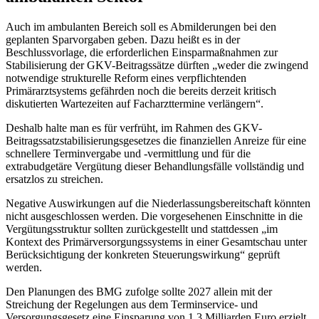
Auch im ambulanten Bereich soll es Abmilderungen bei den
geplanten Sparvorgaben geben. Dazu heißt es in der
Beschlussvorlage, die erforderlichen Einsparmaßnahmen zur
Stabilisierung der GKV-Beitragssätze dürften „weder die zwingend
notwendige strukturelle Reform eines verpflichtenden
Primärarztsystems gefährden noch die bereits derzeit kritisch
diskutierten Wartezeiten auf Facharzttermine verlängern“.
Deshalb halte man es für verfrüht, im Rahmen des GKV-
Beitragssatzstabilisierungsgesetzes die finanziellen Anreize für eine
schnellere Terminvergabe und -vermittlung und für die
extrabudgetäre Vergütung dieser Behandlungsfälle vollständig und
ersatzlos zu streichen.
Negative Auswirkungen auf die Niederlassungsbereitschaft könnten
nicht ausgeschlossen werden. Die vorgesehenen Einschnitte in die
Vergütungsstruktur sollten zurückgestellt und stattdessen „im
Kontext des Primärversorgungssystems in einer Gesamtschau unter
Berücksichtigung der konkreten Steuerungswirkung“ geprüft
werden.
Den Planungen des BMG zufolge sollte 2027 allein mit der
Streichung der Regelungen aus dem Termin­service- und
Versorgungsgesetz eine Einsparung von 1,3 Milliarden Euro erzielt