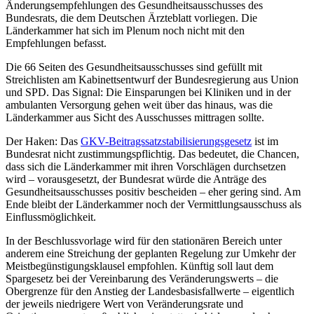
Änderungsempfehlungen des Gesundheitsausschusses des
Bundesrats, die dem
Deutschen Ärzteblatt
vorliegen. Die
Länderkammer hat sich im Plenum noch nicht mit den
Empfehlungen befasst.
Die 66 Seiten des Gesundheitsausschusses sind gefüllt mit
Streichlisten am Kabinettsentwurf der Bundesregierung aus Union
und SPD. Das Signal: Die Einsparungen bei Kliniken und in der
ambulanten Versorgung gehen weit über das hinaus, was die
Länderkammer aus Sicht des Ausschusses mittragen sollte.
Der Haken: Das
GKV-Beitragssatzstabilisierungsgesetz
ist im
Bundesrat nicht zustimmungspflichtig. Das bedeutet, die Chancen,
dass sich die Länderkammer mit ihren Vorschlägen durchsetzen
wird – vorausgesetzt, der Bundesrat würde die Anträge des
Gesundheitsausschusses positiv bescheiden – eher gering sind. Am
Ende bleibt der Länderkammer noch der Vermittlungsausschuss als
Einflussmöglichkeit.
In der Beschlussvorlage wird für den stationären Bereich unter
anderem eine Streichung der geplanten Regelung zur Umkehr der
Meistbegünstigungsklausel empfohlen. Künftig soll laut dem
Spargesetz bei der Vereinbarung des Veränderungswerts – die
Obergrenze für den Anstieg der Landesbasisfallwerte – eigentlich
der jeweils niedrigere Wert von Veränderungsrate und