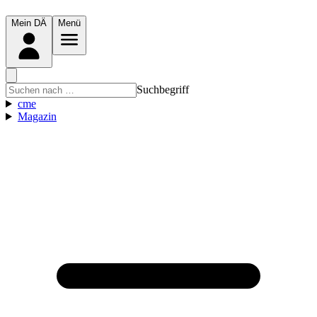
Mein DÄ
Menü
Suchbegriff
cme
Magazin