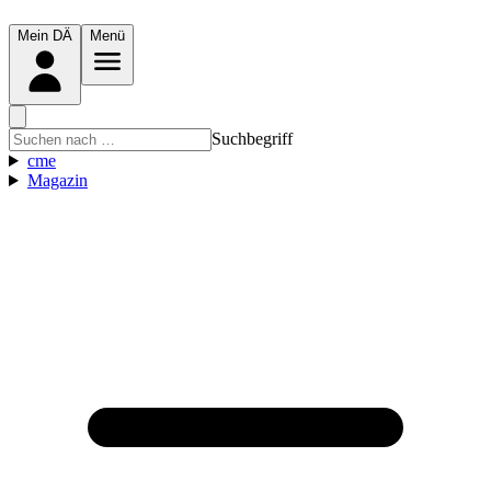
Mein DÄ
Menü
Suchbegriff
cme
Magazin