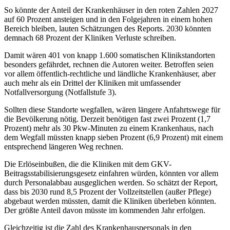
So könnte der Anteil der Krankenhäuser in den roten Zahlen 2027
auf 60 Prozent ansteigen und in den Folgejahren in einem hohen
Bereich bleiben, lauten Schätzungen des Reports. 2030 könnten
demnach 68 Prozent der Kliniken Verluste schreiben.
Damit wären 401 von knapp 1.600 somatischen Klinikstandorten
besonders gefährdet, rechnen die Autoren weiter. Betroffen seien
vor allem öffentlich-rechtliche und ländliche Krankenhäuser, aber
auch mehr als ein Drittel der Kliniken mit umfassender
Notfallversorgung (Notfallstufe 3).
Sollten diese Standorte wegfallen, wären längere Anfahrtswege für
die Bevölkerung nötig. Derzeit benötigen fast zwei Prozent (1,7
Prozent) mehr als 30 Pkw-Minuten zu einem Krankenhaus, nach
dem Wegfall müssten knapp sieben Prozent (6,9 Prozent) mit einem
entsprechend längeren Weg rechnen.
Die Erlöseinbußen, die die Kliniken mit dem GKV-
Beitragsstabilisierungsgesetz einfahren würden, könnten vor allem
durch Personalabbau ausgeglichen werden. So schätzt der Report,
dass bis 2030 rund 8,5 Prozent der Vollzeitstellen (außer Pflege)
abgebaut werden müssten, damit die Kliniken überleben könnten.
Der größte Anteil davon müsste im kommenden Jahr erfolgen.
Gleichzeitig ist die Zahl des Krankenhauspersonals in den