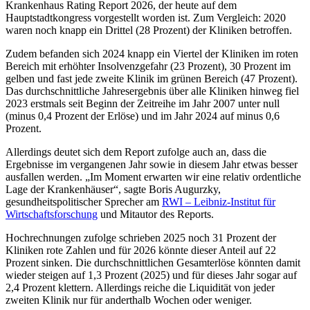
Krankenhaus Rating Report 2026, der heute auf dem
Hauptstadtkongress vorgestellt worden ist. Zum Vergleich: 2020
waren noch knapp ein Drittel (28 Prozent) der Kliniken betroffen.
Zudem befanden sich 2024 knapp ein Viertel der Kliniken im roten
Bereich mit erhöhter Insolvenzgefahr (23 Prozent), 30 Prozent im
gelben und fast jede zweite Klinik im grünen Bereich (47 Prozent).
Das durchschnittliche Jahresergebnis über alle Kliniken hinweg fiel
2023 erstmals seit Beginn der Zeitreihe im Jahr 2007 unter null
(minus 0,4 Prozent der Erlöse) und im Jahr 2024 auf minus 0,6
Prozent.
Allerdings deutet sich dem Report zufolge auch an, dass die
Ergebnisse im vergangenen Jahr sowie in diesem Jahr etwas besser
ausfallen werden. „Im Moment erwarten wir eine relativ ordentliche
Lage der Krankenhäuser“, sagte Boris Augurzky,
gesundheitspolitischer Sprecher am
RWI – Leibniz-Institut für
Wirtschaftsforschung
und Mitautor des Reports.
Hochrechnungen zufolge schrieben 2025 noch 31 Prozent der
Kliniken rote Zahlen und für 2026 könnte dieser Anteil auf 22
Prozent sinken. Die durchschnittlichen Gesamterlöse könnten damit
wieder steigen auf 1,3 Prozent (2025) und für dieses Jahr sogar auf
2,4 Prozent klettern. Allerdings reiche die Liquidität von jeder
zweiten Klinik nur für anderthalb Wochen oder weniger.