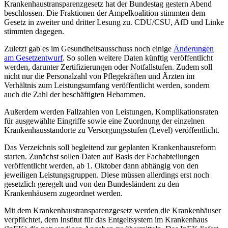
Krankenhaustransparenz­gesetz hat der Bundestag gestern Abend
beschlossen. Die Fraktionen der Ampelkoalition stimmten dem
Gesetz in zweiter und dritter Lesung zu. CDU/CSU, AfD und Linke
stimmten dagegen.
Zuletzt gab es im Gesundheitsausschuss noch einige
Änderungen
am Gesetzentwurf
. So sollen weitere Daten künftig veröffentlicht
werden, darunter Zertifizierungen oder Notfallstufen. Zudem soll
nicht nur die Personal­zahl von Pflegekräften und Ärzten im
Verhältnis zum Leistungsumfang veröffentlicht werden, sondern
auch die Zahl der beschäftigten Hebammen.
Außerdem werden Fallzahlen von Leistungen, Komplikationsraten
für ausgewählte Eingriffe sowie eine Zuord­nung der einzelnen
Krankenhausstandorte zu Versorgungsstufen (Level) veröffentlicht.
Das Verzeichnis soll begleitend zur geplanten Krankenhausreform
starten. Zunächst sollen Daten auf Basis der Fachabteilungen
veröffentlicht werden, ab 1. Oktober dann abhängig von den
jeweiligen Leistungsgruppen. Diese müssen allerdings erst noch
gesetzlich geregelt und von den Bundesländern zu den
Krankenhäusern zugeordnet werden.
Mit dem Krankenhaustransparenzgesetz werden die Krankenhäuser
verpflichtet, dem Institut für das Entgelt­system im Krankenhaus