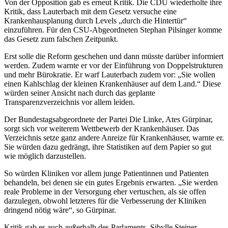
Von der Opposition gab es erneut Kritik. Die CDU wiederholte ihre
Kritik, dass Lauterbach mit dem Gesetz versuche eine
Krankenhausplanung durch Levels „durch die Hintertür“
einzuführen. Für den CSU-Abgeordneten Stephan Pilsinger komme
das Gesetz zum falschen Zeitpunkt.
Erst solle die Reform geschehen und dann müsste darüber informiert
werden. Zudem warnte er vor der Ein­führung von Doppelstrukturen
und mehr Bürokratie. Er warf Lauterbach zudem vor: „Sie wollen
einen Kahl­schlag der kleinen Krankenhäuser auf dem Land.“ Diese
würden seiner Ansicht nach durch das geplante
Transparenzverzeichnis vor allem leiden.
Der Bundestagsabgeordnete der Partei Die Linke, Ates Gürpinar,
sorgt sich vor weiterem Wettbewerb der Kran­kenhäuser. Das
Verzeichnis setze ganz andere Anreize für Krankenhäuser, warnte er.
Sie würden dazu gedrängt, ihre Statistiken auf dem Papier so gut
wie möglich darzustellen.
So würden Kliniken vor allem junge Patientinnen und Patienten
behandeln, bei denen sie ein gutes Ergebnis erwarten. „Sie werden
reale Probleme in der Versorgung eher vertuschen, als sie offen
darzulegen, obwohl letzteres für die Verbesserung der Kliniken
dringend nötig wäre“, so Gürpinar.
Kritik gab es auch außerhalb des Parlaments. Sibylle Steiner,