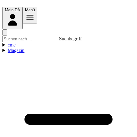
Mein DÄ
Menü
Suchbegriff
cme
Magazin