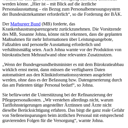
werden könne. „Hier ist – mit Blick auf die ärztliche
Personalausstattung – ein Bezug zum Personalbemessungssystem
der Bundesärztekammer erforderlich“, so die Forderung der BÄK.
Der
Marburger Bund
(MB) forderte, das
Krankenhaustransparenzgesetz zurückzunehmen. Die Vorsitzende
des MB, Susanne Johna, könne nicht erkennen, dass die geplanten
Maßnahmen für mehr Informationen über Leis­tungsangebote,
Fallzahlen und personelle Ausstattung erforderlich und
verhältnismäßig seien. Auch Johna warnte vor der Produktion von
bürokratischem Mehraufwand ohne relevanten Zusatznutzen.
„Wenn der Bundesgesundheitsminister es mit dem Bürokratieabbau
wirklich ernst meint, dann müssen die verfügbaren Daten
automatisiert aus den Klinikinformationssystemen ausgeleitet
werden, ohne dass es der Befassung bzw. Datengenerierung durch
das am Patienten tätige Personal bedarf“, so Johna.
Sie befürwortet die Unterstützung bei der Refinanzierung der
Pflegepersonalkosten. „Wir verstehen allerdings nicht, warum
Tariflohnsteigerungen angestellter Ärztinnen und Ärzte nicht
dieselbe Berücksichtigung erfahren. Das birgt die ganz reale Gefahr
von Stelleneinsparungen beim ärztlichen Personal mit entsprechend
gravie­renden Folgen für die Versorgung“, warnte Johna.