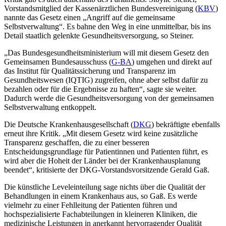
Vorstandsmitglied der Kassenärztlichen Bundes­vereinigung (
KBV
)
nannte das Gesetz einen „Angriff auf die gemeinsame
Selbstverwaltung“. Es bahne den Weg in eine unmittelbar, bis ins
Detail staatlich gelenkte Gesundheitsversorgung, so Steiner.
„Das Bundesgesundheitsministerium will mit diesem Gesetz den
Gemeinsamen Bundesausschuss (
G-BA
) um­gehen und direkt auf
das Institut für Qualitätssicherung und Transparenz im
Gesundheitswesen (IQTIG) zugrei­fen, ohne aber selbst dafür zu
bezahlen oder für die Ergebnisse zu haften“, sagte sie weiter.
Dadurch werde die Gesundheitsversorgung von der gemeinsamen
Selbstverwaltung entkoppelt.
Die Deutsche Krankenhausgesellschaft (
DKG
) bekräftigte ebenfalls
erneut ihre Kritik. „Mit diesem Gesetz wird keine zusätzliche
Transparenz geschaffen, die zu einer besseren
Entscheidungsgrundlage für Patientinnen und Patienten führt, es
wird aber die Hoheit der Länder bei der Krankenhausplanung
beendet“, kritisierte der DKG-Vorstandsvorsitzende Gerald Gaß.
Die künstliche Leveleinteilung sage nichts über die Qualität der
Behandlungen in einem Krankenhaus aus, so Gaß. Es werde
vielmehr zu einer Fehlleitung der Patienten führen und
hochspezialisierte Fachabteilungen in kleineren Kliniken, die
medizinische Leistungen in anerkannt hervorragender Qualität