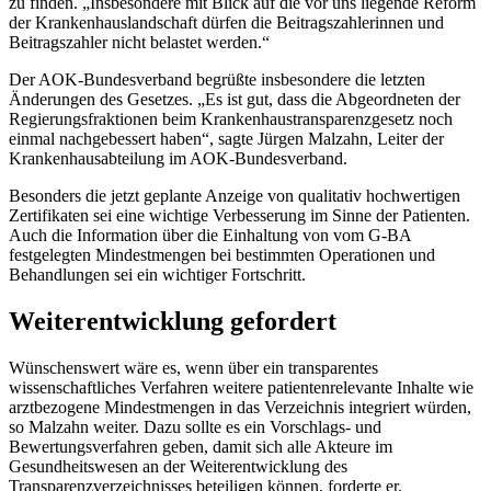
zu finden. „Insbesondere mit Blick auf die vor uns liegende Reform
der Krankenhauslandschaft dürfen die Beitragszahlerinnen und
Beitragszahler nicht belastet werden.“
Der AOK-Bundesverband begrüßte insbesondere die letzten
Änderungen des Gesetzes. „Es ist gut, dass die Ab­geordneten der
Regierungsfraktionen beim Krankenhaustransparenzgesetz noch
einmal nachgebessert haben“, sagte Jürgen Malzahn, Leiter der
Krankenhausabteilung im AOK-Bundesverband.
Besonders die jetzt geplante Anzeige von qualitativ hochwertigen
Zertifikaten sei eine wichtige Verbesserung im Sinne der Patienten.
Auch die Information über die Einhaltung von vom G-BA
festgelegten Mindestmengen bei bestimmten Operationen und
Behandlungen sei ein wichtiger Fortschritt.
Weiterentwicklung gefordert
Wünschenswert wäre es, wenn über ein transparentes
wissenschaftliches Verfahren weitere patientenrelevante Inhalte wie
arztbezogene Mindestmengen in das Verzeichnis integriert würden,
so Malzahn weiter. Dazu sollte es ein Vorschlags- und
Bewertungsverfahren geben, damit sich alle Akteure im
Gesundheitswesen an der Wei­terentwicklung des
Transparenzverzeichnisses beteiligen können, forderte er.