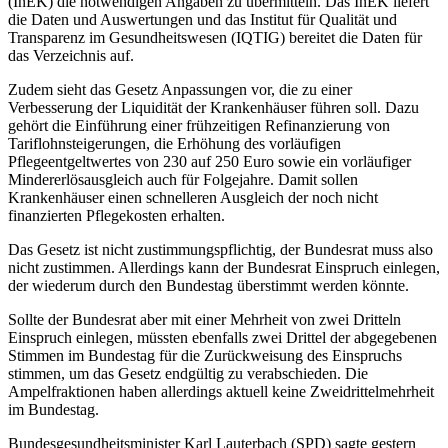
(InEK) die notwendigen Angaben zu übermitteln. Das InEK liefert
die Daten und Aus­wertungen und das Institut für Qualität und
Transparenz im Gesundheitswesen (IQTIG) bereitet die Daten für
das Verzeichnis auf.
Zudem sieht das Gesetz Anpassungen vor, die zu einer
Verbesserung der Liquidität der Krankenhäuser führen soll. Dazu
gehört die Einführung einer frühzeitigen Refinanzierung von
Tariflohnsteigerungen, die Erhöhung des vorläufigen
Pflegeentgeltwertes von 230 auf 250 Euro sowie ein vorläufiger
Mindererlösausgleich auch für Folgejahre. Damit sollen
Krankenhäuser einen schnelleren Ausgleich der noch nicht
finanzierten Pflegekosten erhalten.
Das Gesetz ist nicht zustimmungspflichtig, der Bundesrat muss also
nicht zustimmen. Allerdings kann der Bun­desrat Einspruch einlegen,
der wiederum durch den Bundestag überstimmt werden könnte.
Sollte der Bundesrat aber mit einer Mehrheit von zwei Dritteln
Einspruch einlegen, müssten ebenfalls zwei Drittel der abgegebenen
Stimmen im Bundestag für die Zurückweisung des Einspruchs
stimmen, um das Ge­setz endgültig zu verabschieden. Die
Ampelfraktionen haben allerdings aktuell keine Zweidrittelmehrheit
im Bundestag.
Bundesgesundheitsminister Karl Lauterbach (SPD) sagte gestern