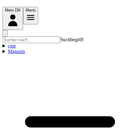
Mein DÄ
Menü
Suchbegriff
cme
Magazin