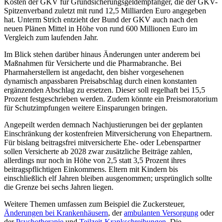
Kosten der GKV für Grundsicherungsgeldempfänger, die der GKV-
Spitzenverband zuletzt mit rund 12,5 Milliarden Euro angegeben
hat. Unterm Strich entzieht der Bund der GKV auch nach den
neuen Plänen Mittel in Höhe von rund 600 Millionen Euro im
Vergleich zum laufenden Jahr.
Im Blick stehen darüber hinaus Änderungen unter anderem bei
Maßnahmen für Versicherte und die Pharmabranche. Bei
Pharmaherstellern ist angedacht, den bisher vorgesehenen
dynamisch anpassbaren Preisabschlag durch einen konstanten
ergänzenden Abschlag zu ersetzen. Dieser soll regelhaft bei 15,5
Prozent festgeschrieben werden. Zudem könnte ein Preismoratorium
für Schutzimpfungen weitere Einsparungen bringen.
Angepeilt werden demnach Nachjustierungen bei der geplanten
Einschränkung der kostenfreien Mitversicherung von Ehepartnern.
Für bislang beitragsfrei mitversicherte Ehe- oder Lebenspartner
sollen Versicherte ab 2028 zwar zusätzliche Beiträge zahlen,
allerdings nur noch in Höhe von 2,5 statt 3,5 Prozent ihres
beitragspflichtigen Einkommens. Eltern mit Kindern bis
einschließlich elf Jahren bleiben ausgenommen; ursprünglich sollte
die Grenze bei sechs Jahren liegen.
Weitere Themen umfassen zum Beispiel die Zuckersteuer,
Änderungen bei Krankenhäusern
, der
ambulanten Versorgung
oder
der
Psychotherapie
und
Teilzeit-Krankschreibungen
. Die